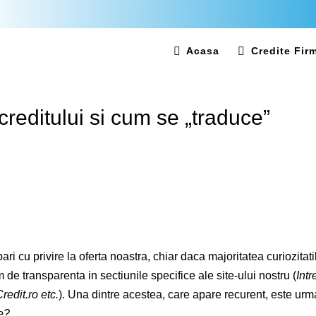
Acasa
Credite Fir


editului si cum se „traduce”
ebari cu privire la oferta noastra, chiar daca majoritatea curiozitatil
de transparenta in sectiunile specifice ale site-ului nostru (
Intr
redit.ro etc.
). Una dintre acestea, care apare recurent, este urm
e?
„.