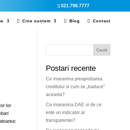
021.796.7777
me
Cine suntem
Blog
Contact



Caută
Postari recente
Ce inseamna preaprobarea
creditului si cum se „traduce”
aceasta?
Ce inseamna DAE si de ce
or lor
este un indicator al
ebari
transparentei?
atoarea: