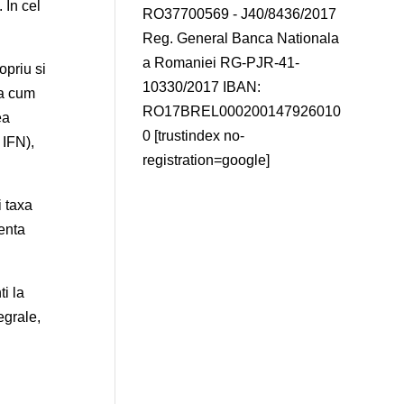
 In cel
RO37700569 - J40/8436/2017
Reg. General Banca Nationala
a Romaniei RG-PJR-41-
opriu si
10330/2017 IBAN:
sa cum
RO17BREL000200147926010
ea
0 [trustindex no-
 IFN),
registration=google]
i taxa
zenta
i la
egrale,