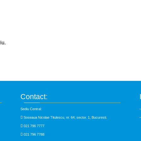
iu.
Contact:
Sediu Central:
–

Soseaua Nicolae Titulescu, nr. 64, sector. 1, Bucuresti.

021 796 7777

021 796 7788