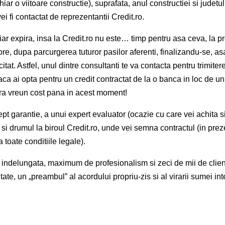
iar o viitoare constructie), suprafata, anul constructiei si judetul.
 vei fi contactat de reprezentantii Credit.ro.
iar expira, insa la Credit.ro nu este… timp pentru asa ceva, la pr
 ore, dupa parcurgerea tuturor pasilor aferenti, finalizandu-se, a
itat. Astfel, unul dintre consultanti te va contacta pentru trimiter
a ai opta pentru un credit contractat de la o banca in loc de un
fara vreun cost pana in acest moment!
rept garantie, a unui expert evaluator (ocazie cu care vei achita s
) si drumul la biroul Credit.ro, unde vei semna contractul (in pre
toate conditiile legale).
a indelungata, maximum de profesionalism si zeci de mii de client
te, un „preambul” al acordului propriu-zis si al virarii sumei int