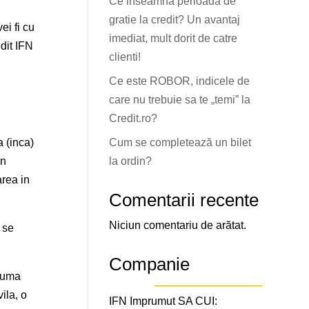
Ce inseamna perioada de
gratie la credit? Un avantaj
ei fi cu
imediat, mult dorit de catre
dit IFN
clienti!
Ce este ROBOR, indicele de
care nu trebuie sa te „temi” la
Credit.ro?
Cum se completează un bilet
a (inca)
la ordin?
in
area in
Comentarii recente
.
Niciun comentariu de arătat.
a se
Companie
 suma
vila, o
IFN Imprumut SA CUI: