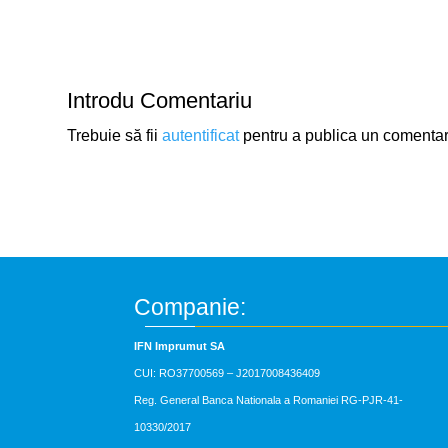
Introdu Comentariu
Trebuie să fii
autentificat
pentru a publica un comentar
Companie:
IFN Imprumut SA
CUI: RO37700569 –
J2017008436409
Reg. General Banca Nationala a Romaniei RG-PJR-41-
10330/2017