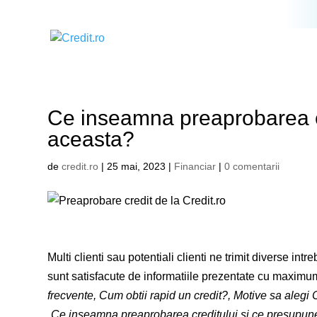
Ce inseamna preaprobarea cr
aceasta?
de
credit.ro
|
25 mai, 2023
|
Financiar
|
0 comentarii
Multi clienti sau potentiali clienti ne trimit diverse intr
sunt satisfacute de informatiile prezentate cu maximum 
frecvente, Cum obtii rapid un credit?, Motive sa alegi C
„
Ce inseamna preaprobarea creditului si ce presupun