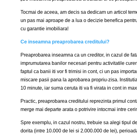
Tocmai de aceea, am decis sa dedicam un articol temei r
un pas mai aproape de a lua o decizie benefica pentru
cu garantie imobiliara!
Ce inseamna preaprobarea creditului?
Preaprobarea inseamna ca un creditor, in cazul de fata
imprumutarea banilor necesari pentru activitatile curen
faptul ca banii iti vor fi trimisi in cont, ci un pas import
miscare pasii pana la aprobarea propriu-zisa. Institu
10 minute, iar suma ceruta iti va fi virata in cont in m
Practic, preaprobarea creditului reprezinta primul contact
merge mai departe arata o potrivire intocmai intre cerinte
Spre exemplu, in cazul nostru, trebuie sa alegi tipul de 
dorita (intre 10.000 de lei si 2.000.000 de lei), perioada