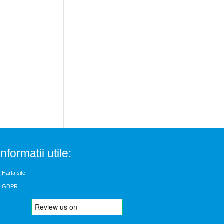
Informatii utile:
 Harta site
– GDPR