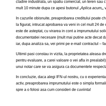
cladire industriala, un spatiu comercial, un teren sau ch
mult 10 minute dupa ce apesi butonul „
Aplica acum
„,
In cazurile obisnuite, preaprobarea creditului poate ch
la figurat, intrucat aprobarea va veni in cel mult 24 de
este de asteptat, cu virarea in cont a imprumutului solic
documentatiei necesare (mult mai putine acte decat dac
iar, dupa analiza sa, vei primi pe e-mail contractul – 
Ultimii pasi constau in vizita, la proprietatea aleasa d
pentru evaluare, a carei valoare o vei afla in prealabil
unui notar care se va asigura ca documentele respecta 
In concluzie, daca alegi IFN-ul nostru, cu o experient
activ, preaprobarea imprumutului este o simpla formalita
spre a o folosi asa cum consideri de cuviinta!