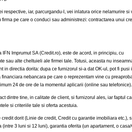
espective, iar, parcurgandu-l, vei inlatura orice nelamurire si v
 firma pe care o conduci sau administrezi: contractarea unui cre
 IFN Imprumut SA (Credit.ro), este de acord, in principiu, cu
te sau alte cheltuieli ale firmei tale. Totusi, aceasta nu inseamn
ant in directia dorita: dupa ce furnizorul si-a dat OK-ul, pot fi pusi 
tia financiara nebancara pe care o reprezentam vine cu preaprob
aximum 24 de ore de la momentul aplicarii (online sau telefonice)
 dintre tine, in calitate de client, si furnizorul ales, iar faptul c
le si criteriile tale si oferta acestuia.
credit dorit (Linie de credit, Credit cu garantie imobiliara etc.),
 (intre 3 luni si 12 luni), garantia oferita (un apartament, o casa/