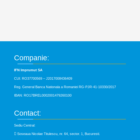
Companie:
IFN Imprumut SA
CUI: RO37700569 –
J2017008436409
Reg. General Banca Nationala a Romaniei RG-PJR-41-10330/2017
IBAN: RO17BREL0002001479260100
Contact:
Sediu Central:

Soseaua Nicolae Titulescu, nr. 64, sector. 1, Bucuresti.