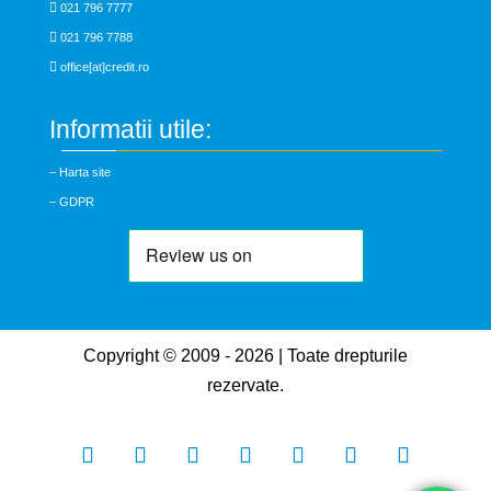

021 796 7777

021 796 7788

office[at]credit.ro
Informatii utile:
– Harta site
– GDPR
Copyright © 2009 - 2026 | Toate drepturile
rezervate.