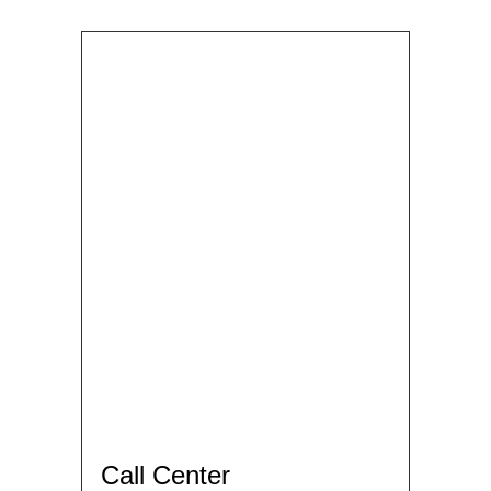
Contacteaza-ne
ACUM!
Acoperire Nationala!
Call Center